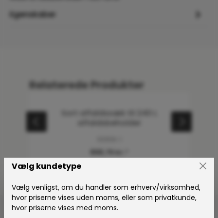
Egenskaber
Spring produktgalleriet over
Relaterede Produkter
er
Sort affaldssæk til 240 L
affaldsbeholder
1101516-1
868,75 kr.*
Vælg kundetype
Vælg venligst, om du handler som erhverv/virksomhed,
hvor priserne vises uden moms, eller som privatkunde,
hvor priserne vises med moms.