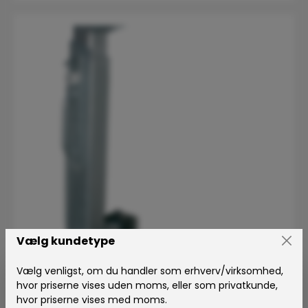
Vælg kundetype
Krangafler 3000 kg. selvregulerende 600-
Vælg venligst, om du handler som erhverv/virksomhed,
3000kg.
hvor priserne vises uden moms, eller som privatkunde,
hvor priserne vises med moms.