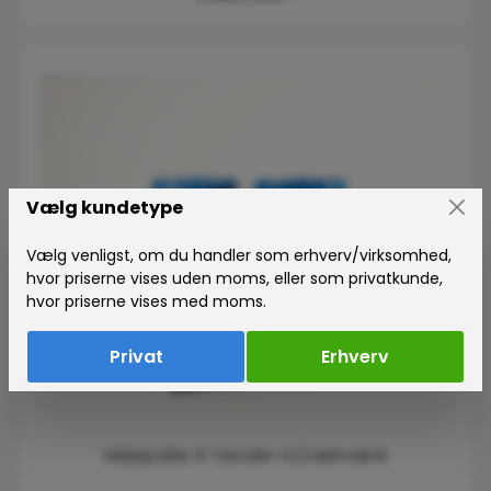
Vælg kundetype
Vælg venligst, om du handler som erhverv/virksomhed,
hvor priserne vises uden moms, eller som privatkunde,
hvor priserne vises med moms.
Privat
Erhverv
Miljøpalle 4-tønder m/rækværk