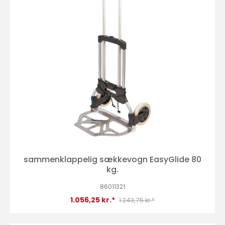
sammenklappelig sækkevogn EasyGlide 80
kg.
86011321
1.056,25 kr.*
1.243,75 kr.*