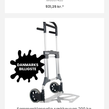
1910057420
931,25 kr.*
Sammenklappelig sækkevogn 200 kg.