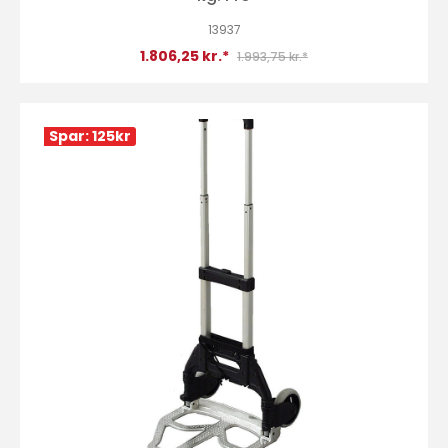
13937
1.806,25 kr.*
1.993,75 kr.*
Spar: 125
kr