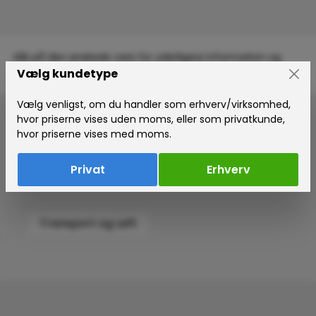
Klik på den ønskede vare for yderligere information og
større billede
Vælg kundetype
Vælg venligst, om du handler som erhverv/virksomhed,
Skip category gallery
hvor priserne vises uden moms, eller som privatkunde,
hvor priserne vises med moms.
Privat
Erhverv
Transport og Løft