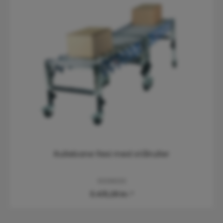
Rullebane flexi med stålruller
10039000
3.431,25 kr.*