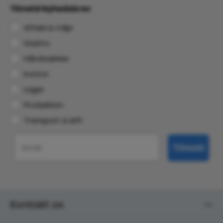
Tilmeld Nyhedsbrev
Affald & miljø
Gastro
Håndværker
Kontor
Lager
Produktion
Transport & løft
Email
Tilmeld
Kontakt os