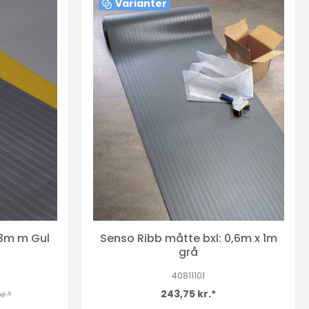
Varianter
,3m m Gul
Senso Ribb måtte bxl: 0,6m x 1m
grå
40811101
243,75 kr.*
r.*