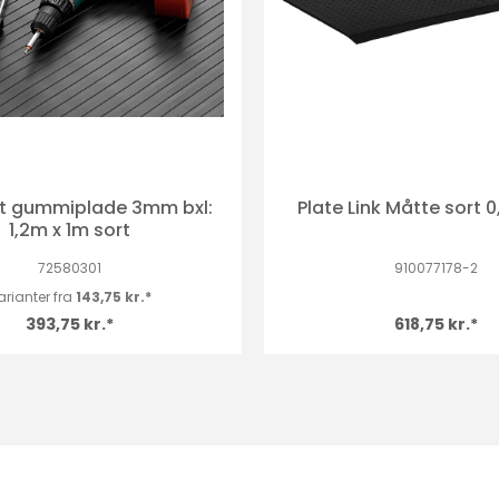
let gummiplade 3mm bxl:
Plate Link Måtte sort 0
1,2m x 1m sort
72580301
910077178-2
arianter fra
143,75 kr.*
393,75 kr.*
618,75 kr.*
r