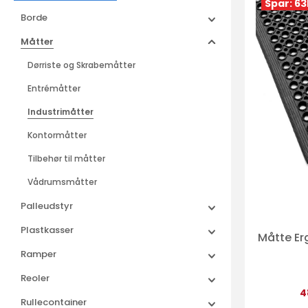
Spar: 63
Borde
Måtter
Dørriste og Skrabemåtter
Entrémåtter
Industrimåtter
Kontormåtter
Tilbehør til måtter
Vådrumsmåtter
Palleudstyr
Plastkasser
Måtte Er
Ramper
Reoler
4
Rullecontainer