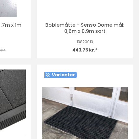
0,7m x 1m
Boblemåtte - Senso Dome mål:
0,6m x 0,9m sort
13820013
443,75 kr.*
kr.*
Varianter