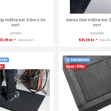
ip måtte bxl: 0,6m x 1m
Senso Dial måtte bxl: 
sort
sort
24111301
50124301
31,25 kr.*
531,25 kr.*
793,75 kr.*
593,75 
nter
Varianter
kr
Spar: 63
kr