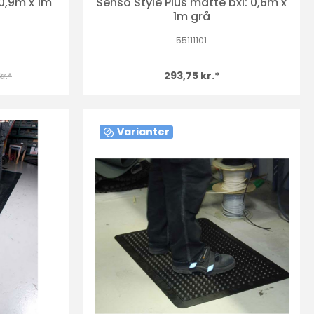
0,9m x 1m
Senso Style Plus måtte bxl: 0,6m x
1m grå
55111101
293,75 kr.*
r.*
Varianter