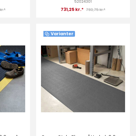
52024301
731,25 kr.*
kr.*
793,75 kr.*
Varianter