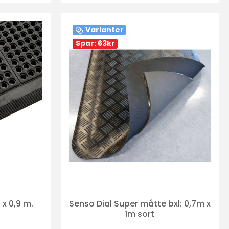
Varianter
Spar: 63
kr
 x 0,9 m.
Senso Dial Super måtte bxl: 0,7m x
1m sort