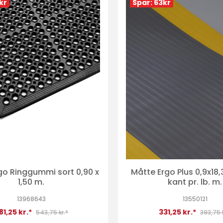
kr
Spar: 63
kr
go Ringgummi sort 0,90 x
Måtte Ergo Plus 0,9x18
1,50 m.
kant pr. lb. m.
13968643
13550121
81,25 kr.*
331,25 kr.*
543,75 kr.*
393,75 k