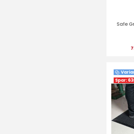
Safe Gr
7
Varia
Spar: 63