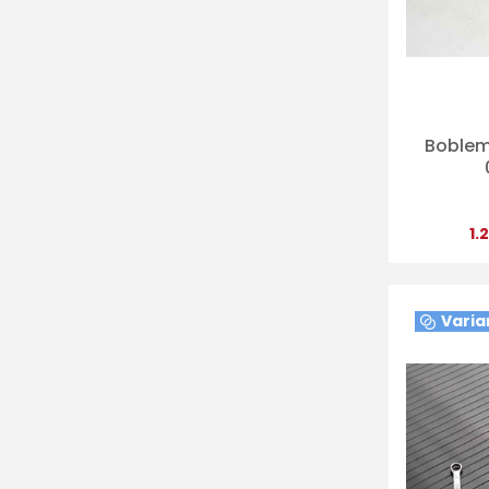
Boblemå
1.
Varia