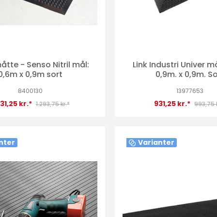
tte - Senso Nitril mål:
Link Industri Univer m
0,6m x 0,9m sort
0,9m. x 0,9m. So
8400130
13977653
231,25 kr.*
931,25 kr.*
1.293,75 kr.*
993,75 
nter
Varianter