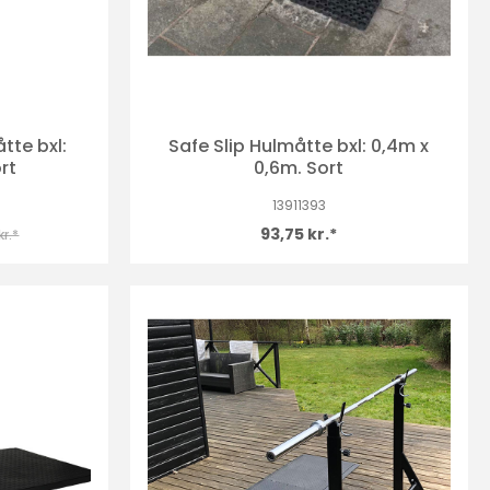
åtte bxl:
Safe Slip Hulmåtte bxl: 0,4m x
rt
0,6m. Sort
13911393
93,75 kr.*
kr.*