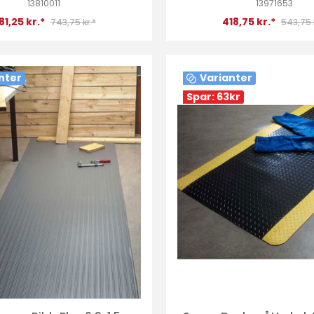
13810011
13971653
81,25 kr.*
418,75 kr.*
743,75 kr.*
543,75 
nter
Varianter
Spar: 63
kr