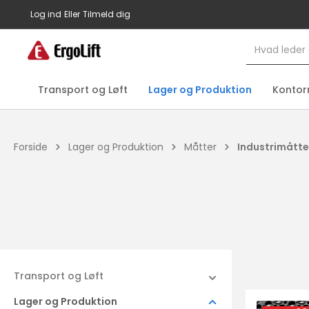
 søgning
Gå til hovednavigation
Log ind
Eller
Tilmeld dig
Transport og Løft
Lager og Produktion
Kontor
Forside
Lager og Produktion
Måtter
Industrimåtte
Transport og Løft
Lager og Produktion