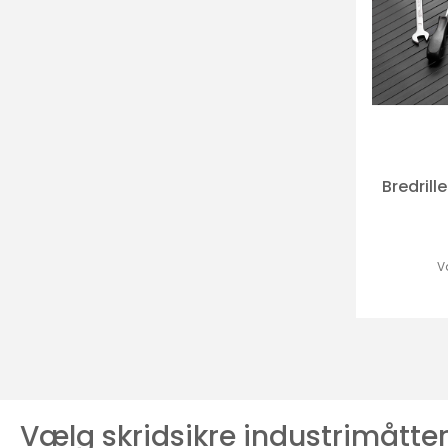
Bredril
V
Vælg skridsikre industrimåtte