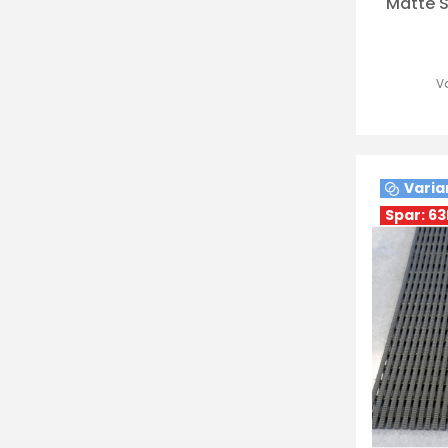
Måtte S
Va
Varia
Spar: 63