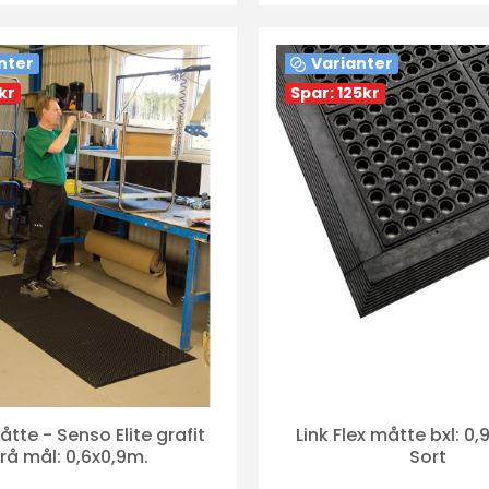
Køb
Køb
nter
Varianter
kr
Spar: 125
kr
tte - Senso Elite grafit
Link Flex måtte bxl: 0,9
rå mål: 0,6x0,9m.
Sort