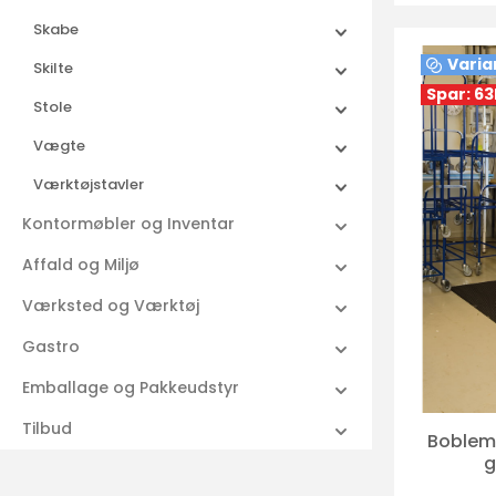
Skabe
Varia
Skilte
Spar: 63
Stole
Vægte
Værktøjstavler
Kontormøbler og Inventar
Affald og Miljø
Værksted og Værktøj
Gastro
Emballage og Pakkeudstyr
Tilbud
Boblemå
g