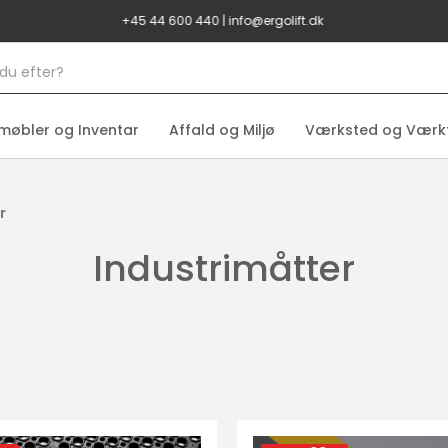
+45 44 600 440
|
info@ergolift.dk
møbler og Inventar
Affald og Miljø
Værksted og Værk
r
Industrimåtter