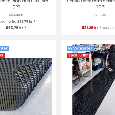
enso Ribb Plus 0,9x1,5m
Senso Deck måtte bxl: 
grå
sort
13550641
47912301
rianter fra
293,75 kr.*
593,75 kr.*
831,25 kr.*
893,75 k
nter
Varianter
kr
Spar: 63
kr