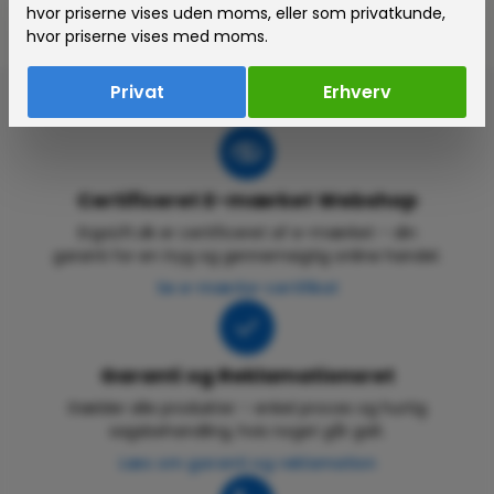
hvor priserne vises uden moms, eller som privatkunde,
hvor priserne vises med moms.
Privat
Erhverv
Certificeret E-mærket Webshop
ErgoLift.dk er certificeret af e-mærket – din
garanti for en tryg og gennemsigtig online handel.
Se e-mærke-certifikat
Garanti og Reklamationsret
Gælder alle produkter – enkel proces og hurtig
sagsbehandling, hvis noget går galt.
Læs om garanti og reklamation