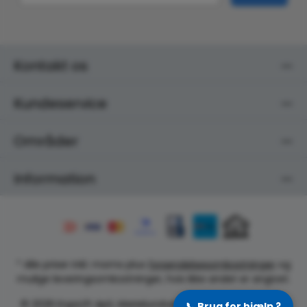
Kontakt os
Kundeservice
Områder
Information
* Alle priser inkl. moms plus
forsendelsesomkostninger
og
mulige leveringsomkostninger, hvis ikke andet er angivet.
© 2026 ErgoLift ApS, Marielundvej 48A, 2730 Herlev, CVR:
📞
Brug for hjælp ?