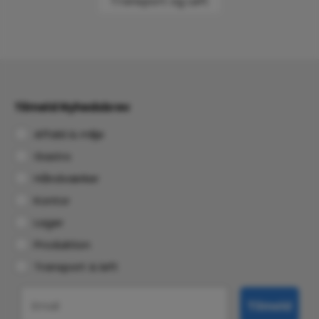
Transport og Løft
Tilmeld Nyhedsbrev
Affald & miljø
Gastro
Håndværker
Kontor
Lager
Produktion
Transport & løft
Email
Tilmeld