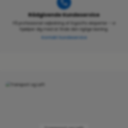
Rådgivende Kundeservice
Få professionel vejledning af ErgoLifts eksperter – vi
hjælper dig med at finde den rigtige løsning.
Kontakt kundeservice
Skip category gallery