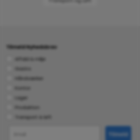
Transport og Løft
Tilmeld Nyhedsbrev
Affald & miljø
Gastro
Håndværker
Kontor
Lager
Produktion
Transport & løft
Email
Tilmeld