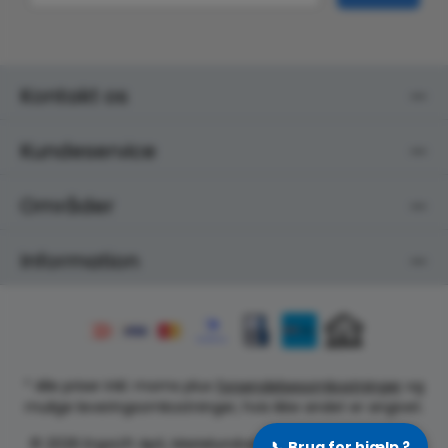
Kontakt os
Kundeservice
Områder
Information
* Alle priser inkl. moms plus
forsendelsesomkostninger
og
mulige leveringsomkostninger, hvis ikke andet er angivet.
© 2026 ErgoLift ApS, Marielundvej 48A, 2730 Herlev, CVR:
📞
Brug for hjælp ?