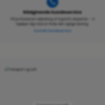
Rådgivende Kundeservice
Få professionel vejledning af ErgoLifts eksperter – vi
hjælper dig med at finde den rigtige løsning.
Kontakt kundeservice
Skip category gallery