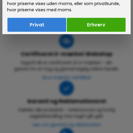
hvor priserne vises uden moms, eller som privatkunde,
hvor priserne vises med moms.
Privat
Erhverv
Certificeret E-mærket Webshop
ErgoLift.dk er certificeret af e-mærket – din
garanti for en tryg og gennemsigtig online handel.
Se e-mærke-certifikat
Garanti og Reklamationsret
Gælder alle produkter – enkel proces og hurtig
sagsbehandling, hvis noget går galt.
Læs om garanti og reklamation