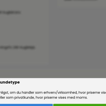
lt kuglekrans
ngsfri, DIN-kugleleje,
kundetype
ligst, om du handler som erhverv/virksomhed, hvor priserne vi
ler som privatkunde, hvor priserne vises med moms.